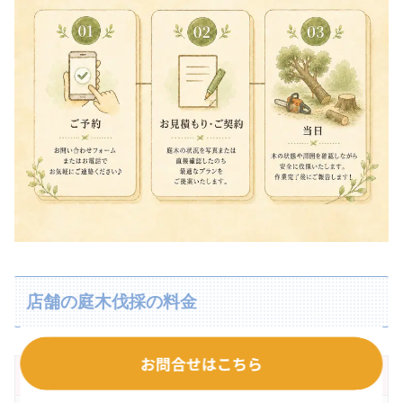
店舗の庭木伐採の料金
高さ区分
〜3m
3〜5m
5〜7m
7m以上