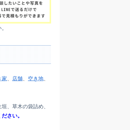
い。
き家
、
店舗
、
空き地
、
生垣、草木の袋詰め、
ください。