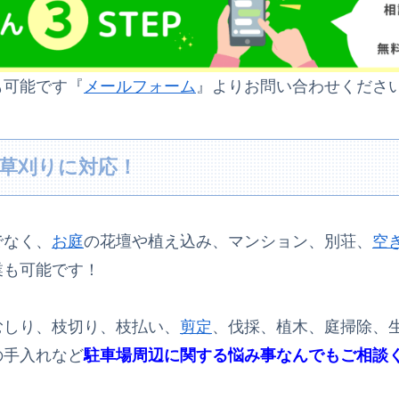
も可能です『
メールフォーム
』よりお問い合わせくださ
草刈りに対応！
でなく、
お庭
の花壇や植え込み、マンション、別荘、
空
業も可能です！
むしり、枝切り、枝払い、
剪定
、伐採、植木、庭掃除、
の手入れなど
駐車場周辺に関する悩み事なんでもご相談